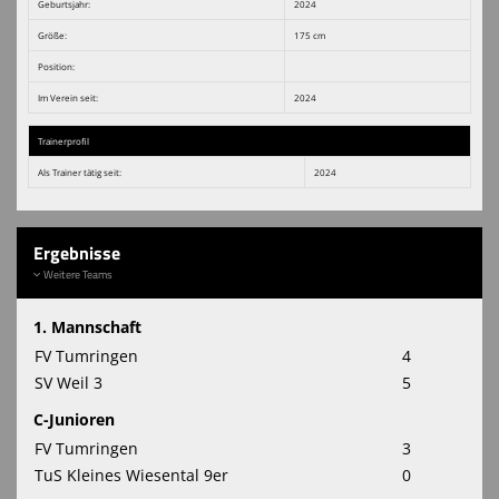
Geburtsjahr:
2024
Größe:
175 cm
Position:
Im Verein seit:
2024
Trainerprofil
Als Trainer tätig seit:
2024
Ergebnisse
Weitere Teams
1. Mannschaft
FV Tumringen
4
SV Weil 3
5
C-Junioren
FV Tumringen
3
TuS Kleines Wiesental 9er
0