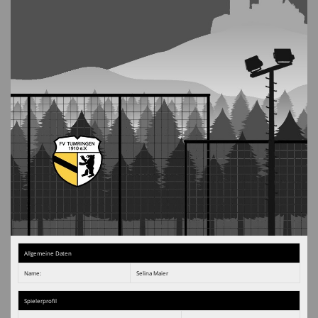
Chicago-Night
Hallenturnier
Schiedsrichter
Narrencup
Allgemeine Daten
Name:
Selina Maier
Spielerprofil