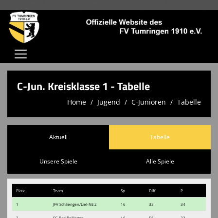
Home
C-Jun. Kreisklasse 1 - Tabelle
Verein
Home
Jugend
C-Junioren
Tabelle
Jugendschutz
Aktive
Aktuell
Tabelle
Jugend
Unsere Spiele
Alle Spiele
Trainingszeiten
Platz
Team
Sp
Diff
P
Kontaktformular
1
JFV Schliengen/Liel-NE 2
16
33
34
Sponsoren
2
SG Bad Bellingen
16
58
33