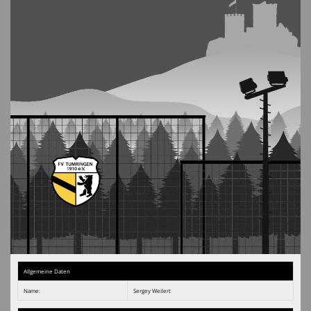
Chicago-Night
Hallenturnier
Schiedsrichter
Narrencup
Allgemeine Daten
Name:
Sergey Weilert