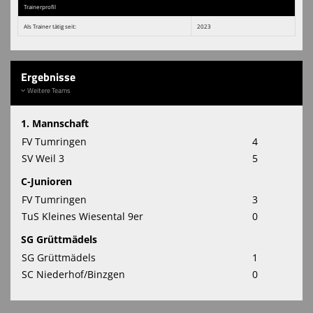
Trainerprofil
Als Trainer tätig seit:
2023
Ergebnisse
Weitere Teams
1. Mannschaft
FV Tumringen
4
SV Weil 3
5
C-Junioren
FV Tumringen
3
TuS Kleines Wiesental 9er
0
SG Grüttmädels
SG Grüttmädels
1
SC Niederhof/Binzgen
0