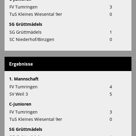
FV Tumringen
3
Chicago-Night
TuS Kleines Wiesental 9er
0
SG Grüttmädels
Hallenturnier
SG Grüttmädels
1
Schiedsrichter
SC Niederhof/Binzgen
0
Narrencup
Ergebnisse
1. Mannschaft
FV Tumringen
4
SV Weil 3
5
C-Junioren
FV Tumringen
3
TuS Kleines Wiesental 9er
0
SG Grüttmädels