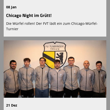
08 Jan
Chicago-Night
Chicago Night im Grütt!
Hallenturnier
Die Würfel rollen! Der FVT lädt ein zum Chicago-Würfel-
Turnier
Schiedsrichter
Narrencup
21 Dez