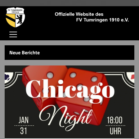
Home
Neue Berichte
Verein
Jugendschutz
Aktive
Jugend
Trainingszeiten
Kontaktformular
Sponsoren